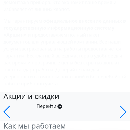
демонтажа прибора. Это экономит ваше время и
избавляет от лишних хлопот.
Мы гарантируем
официальное внесение данных в
государственную информационную систему
«Аршин»
и предоставляем полный пакет
документов для управляющей компании. Все наши
услуги застрахованы, а на работы предоставляется
гарантия. Бесплатный выезд мастера в удобное для
вас время и прозрачные цены без скрытых доплат —
наш стандарт работы. Доверяйте нам для
уверенности в точности показаний и бесперебойной
работе приборов учета.
Акции и скидки
Перейти
Как мы работаем
Скидка молодой семье по